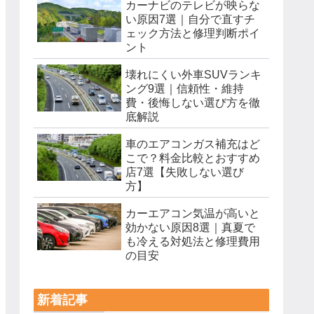
カーナビのテレビが映らな
い原因7選｜自分で直すチ
ェック方法と修理判断ポイ
ント
壊れにくい外車SUVランキ
ング9選｜信頼性・維持
費・後悔しない選び方を徹
底解説
車のエアコンガス補充はど
こで？料金比較とおすすめ
店7選【失敗しない選び
方】
カーエアコン気温が高いと
効かない原因8選｜真夏で
も冷える対処法と修理費用
の目安
新着記事