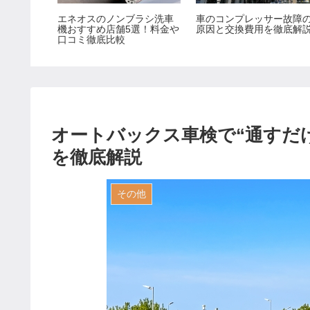
が効かな
エネオスのノンブラシ洗車
車のコンプレッサー故障
冷えな
機おすすめ店舗5選！料金や
原因と交換費用を徹底解
きのチェ
口コミ徹底比較
理費用
オートバックス車検で“通すだ
を徹底解説
その他