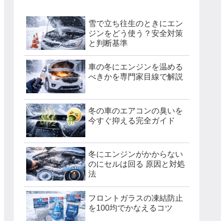
雪で立ち往生のときにエン
ジンをどう使う？安全対策
と判断基準
車の冬にエンジンを温める
べきかを専門家目線で解説
冬の車のエアコンの臭いを
今すぐ抑える完全ガイド
冬にエンジンがかからない
のにセルは回る 原因と対処
法
フロントガラスの凍結防止
を100均でかなえるコツ