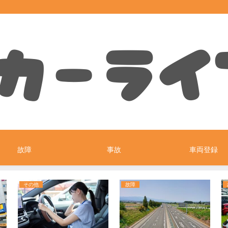
故障
事故
車両登録
その他
故障