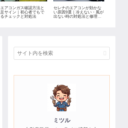
車エアコンガス確認方法と
セレナのエアコンが効かな
シートベ
不足サイン｜初心者でもで
い原因9選｜冷えない・風が
安全基準
きるチェックと対処法
出ない時の対処法と修理費
徹底解説
用
ミツル