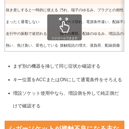
抜き差しすると一時的に使える
汚れ、端子のゆるみ、プラグとの相性
まったく通電しない
ヒューズ切れ、電源条件違い、配線不良
走行中の振動で途切れる
端子の摩耗、配線のゆるみ、増設品の不
スクロールできます
熱い、焦げ臭い、変色している
接触抵抗の増大、過負荷、配線損傷
まず別の機器を挿して同じ症状か確認する
キー位置をACCまたはONにして通電条件をそろえる
増設ソケット使用中なら、増設側を外して純正側だ
けで確認する
シガーソケットが接触不良になる主な