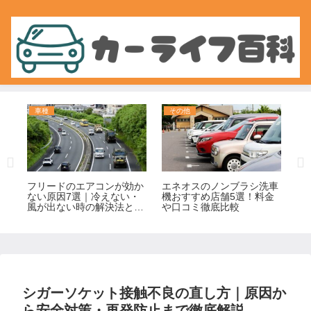
車種
その他
故
相
フリードのエアコンが効か
エネオスのノンブラシ洗車
ア
避
ない原因7選｜冷えない・
機おすすめ店舗5選！料金
い
風が出ない時の解決法と修
や口コミ徹底比較
動
理費用まとめ
処
シガーソケット接触不良の直し方｜原因か
ら安全対策・再発防止まで徹底解説