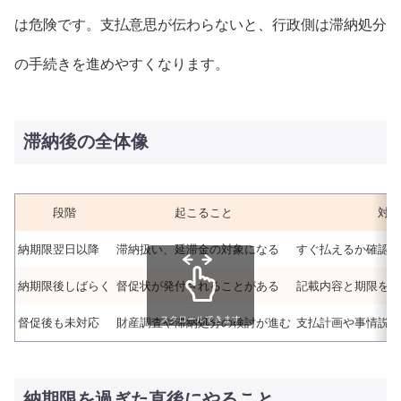
は危険です。支払意思が伝わらないと、行政側は滞納処分
の手続きを進めやすくなります。
滞納後の全体像
段階
起こること
対応
納期限翌日以降
滞納扱い、延滞金の対象になる
すぐ払えるか確認し
納期限後しばらく
督促状が発付されることがある
記載内容と期限を確
スクロールできます
督促後も未対応
財産調査や滞納処分の検討が進む
支払計画や事情説明
納期限を過ぎた直後にやること