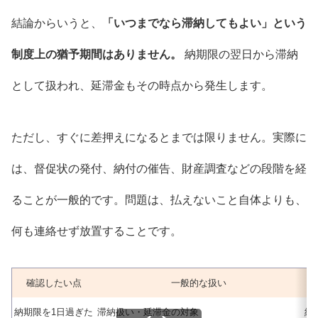
結論からいうと、
「いつまでなら滞納してもよい」という
制度上の猶予期間はありません。
納期限の翌日から滞納
として扱われ、延滞金もその時点から発生します。
ただし、すぐに差押えになるとまでは限りません。実際に
は、督促状の発付、納付の催告、財産調査などの段階を経
ることが一般的です。問題は、払えないこと自体よりも、
何も連絡せず放置することです。
確認したい点
一般的な扱い
納期限を1日過ぎた
滞納扱い・延滞金の対象
納