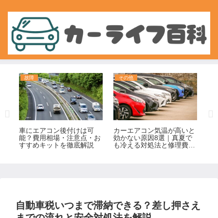
故障
その他
修
の
車にエアコン後付けは可
カーエアコン気温が高いと
車
イン
能？費用相場・注意点・お
効かない原因8選｜真夏で
ぐ
すすめキットを徹底解説
も冷える対処法と修理費用
完
の目安
自動車税いつまで滞納できる？差し押さえ
までの流れと安全対処法を解説