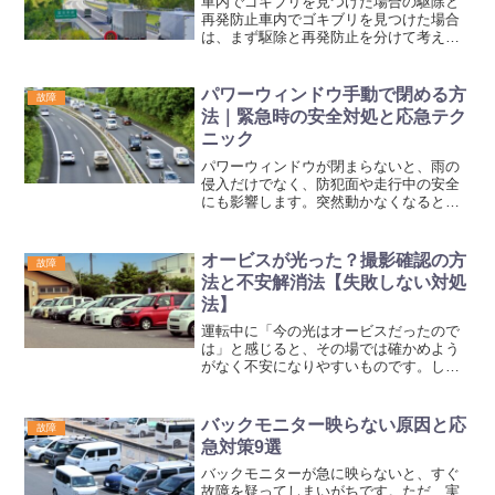
車内でゴキブリを見つけた場合の駆除と
再発防止車内でゴキブリを見つけた場合
は、まず駆除と再発防止を分けて考える
と整理しやすくなります。今回の事例は
再発防止パートの具体例として扱い、確
認できた内容だけに限定して本文へ反映
パワーウィンドウ手動で閉める方
故障
します。予防の実例として...
法｜緊急時の安全対処と応急テク
ニック
パワーウィンドウが閉まらないと、雨の
侵入だけでなく、防犯面や走行中の安全
にも影響します。突然動かなくなると
「手で押し上げれば閉まるのか」「その
まま走って大丈夫か」「修理までどうし
のげばいいか」で迷いやすいものです。
オービスが光った？撮影確認の方
故障
実際には、原因によって安全...
法と不安解消法【失敗しない対処
法】
運転中に「今の光はオービスだったので
は」と感じると、その場では確かめよう
がなく不安になりやすいものです。しか
も固定式と移動式で見え方や運用が異な
るため、光ったかどうかだけで判断する
と誤解が生まれます。この記事では、撮
バックモニター映らない原因と応
故障
影の可能性を考えるときに...
急対策9選
バックモニターが急に映らないと、すぐ
故障を疑ってしまいがちです。ただ、実