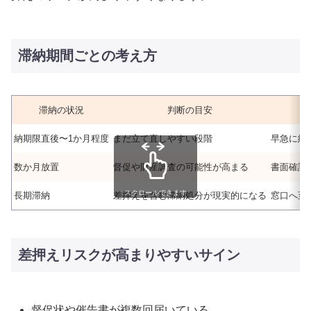
滞納期間ごとの考え方
滞納の状況
判断の目安
納期限直後〜1か月程度
まだ立て直しやすい段階
早急に納
数か月放置
督促や財産調査の可能性が高まる
書面確認
スクロールできます
長期滞納
差押えを含む滞納処分が現実的になる
窓口へ至
差押えリスクが高まりやすいサイン
督促状や催告書が複数回届いている。