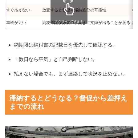
すぐ払えない
放置すると督促や滞納処分の可能性
都
スクロールできます
車検が近い
納税確認が必要で手続きに支障が出ることがある
納
納期限は納付書の記載日を優先して確認する。
「数日なら平気」と自己判断しない。
払えない場合でも、まず連絡して状況を止めない。
滞納するとどうなる？督促から差押え
までの流れ