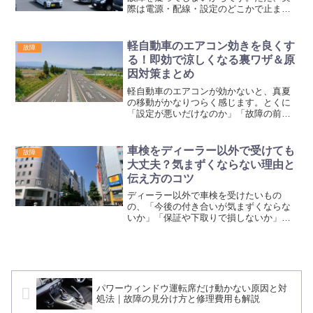
際は電源・配線・設定のどこかで止まっ
ているだけのことも多く、部品交換の前
に確認できる項目があります。特に「Rに
入れても画面が切り替わらない」「切り
軽自動車のエアコン効きを良くす
故障
替わるが真っ黒」「雨の...
る！即効で涼しくなる裏ワザ＆原
因対策まとめ
軽自動車のエアコンが効かないと、真夏
の移動がかなりつらく感じます。とくに
「設定が悪いだけなのか」「故障の前触
れなのか」が分かりにくく、何から確認
すればよいか迷いやすいところです。実
際には、乗車直後の熱気、内気循環の使
車検をディーラー以外で受けても
故障
い方、フィルターの詰まり...
大丈夫？気まずくならない理由と
伝え方のコツ
ディーラー以外で車検を受けたいもの
の、「今後の付き合いが気まずくならな
いか」「保証や下取りで損しないか」と
迷う人は少なくありません。車検は費用
差が出やすい一方で、営業担当との関係
や整備記録の扱いが見えにくく、不安だ
けが先に大きくなりやすい場...
パワーウィンドウ運転席だけ動かない原因と対
処法｜故障の見分け方と修理費用も解説